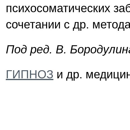
психосоматических за
сочетании с др. метод
Пoд peд. B. Бopoдyлин
ГИПНОЗ
и др. медицин