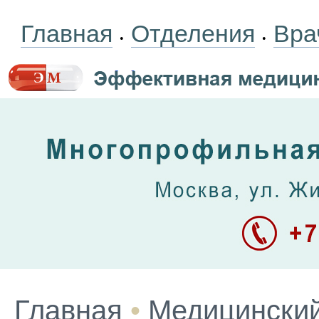
Главная
Отделения
Вра
•
•
Главная
•
Медицинский