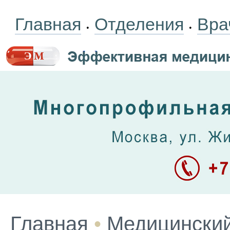
Главная
Отделения
Вра
•
•
Главная
•
Медицинский