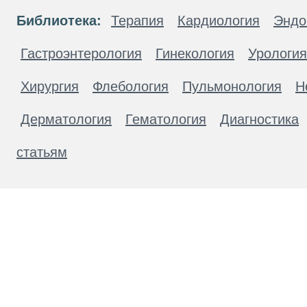
Библиотека:
Терапия
Кардиология
Эндо
Гастроэнтерология
Гинекология
Урология
Хирургия
Флебология
Пульмонология
Н
Дерматология
Гематология
Диагностика
статьям
Материалы, размещенные на данной странице
публичной офертой. Посетители сайта не дол
рекомендаций. ООО «ТН-Клиника» не несёт о
возникшие в результате использования инфо