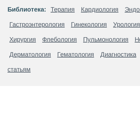
Библиотека:
Терапия
Кардиология
Эндо
Гастроэнтерология
Гинекология
Урология
Хирургия
Флебология
Пульмонология
Н
Дерматология
Гематология
Диагностика
статьям
Материалы, размещенные на данной странице
публичной офертой. Посетители сайта не дол
рекомендаций. ООО «ТН-Клиника» не несёт о
возникшие в результате использования инфо