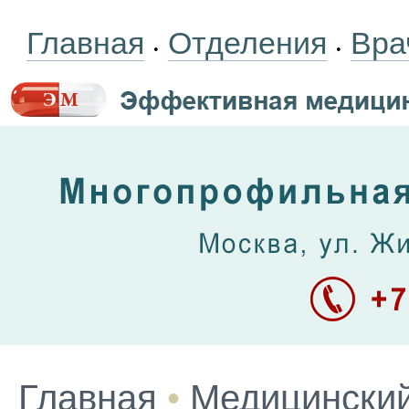
Главная
Отделения
Вра
•
•
Главная
•
Медицинский