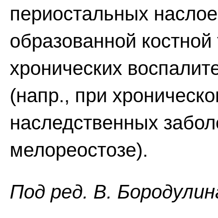
периостальных наслое
образованной костной 
хронических воспалит
(напр., при хроническ
наследственных заболе
мелореостозе).
Пoд peд. B. Бopoдyлин