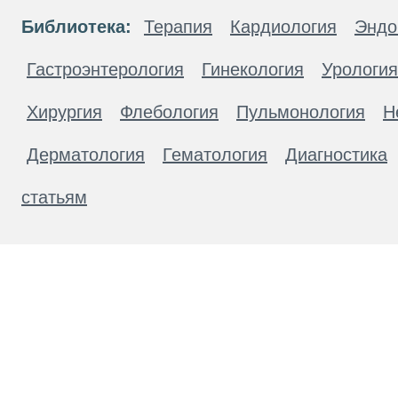
Библиотека:
Терапия
Кардиология
Эндо
Гастроэнтерология
Гинекология
Урология
Хирургия
Флебология
Пульмонология
Н
Дерматология
Гематология
Диагностика
статьям
Материалы, размещенные на данной странице
публичной офертой. Посетители сайта не дол
рекомендаций. ООО «ТН-Клиника» не несёт о
возникшие в результате использования инфо