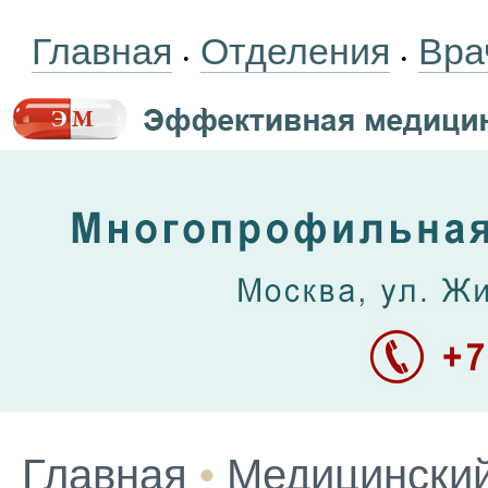
Главная
Отделения
Вра
•
•
Главная
•
Медицинский