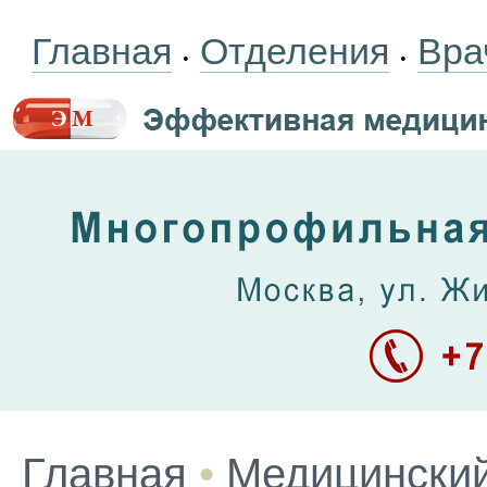
Главная
Отделения
Вра
•
•
Главная
•
Медицинский