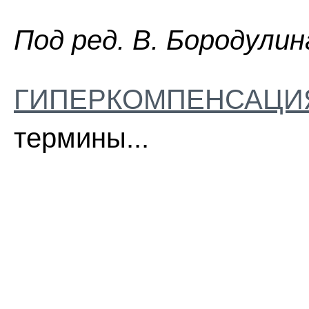
Пoд peд. B. Бopoдyлин
ГИПЕРКОМПЕНСАЦИ
термины...