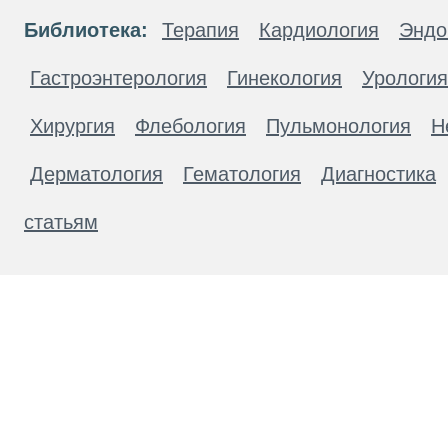
Библиотека:
Терапия
Кардиология
Эндо
Гастроэнтерология
Гинекология
Урология
Хирургия
Флебология
Пульмонология
Н
Дерматология
Гематология
Диагностика
статьям
Материалы, размещенные на данной странице
публичной офертой. Посетители сайта не дол
рекомендаций. ООО «ТН-Клиника» не несёт о
возникшие в результате использования инфо