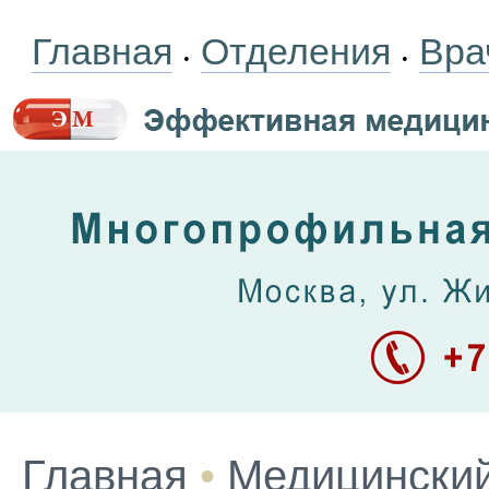
Главная
Отделения
Вра
•
•
Главная
•
Медицинский