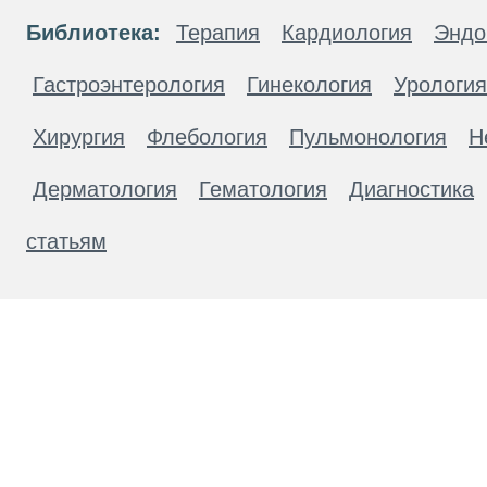
Библиотека:
Терапия
Кардиология
Эндо
Гастроэнтерология
Гинекология
Урология
Хирургия
Флебология
Пульмонология
Н
Дерматология
Гематология
Диагностика
статьям
Материалы, размещенные на данной странице
публичной офертой. Посетители сайта не дол
рекомендаций. ООО «ТН-Клиника» не несёт о
возникшие в результате использования инфо