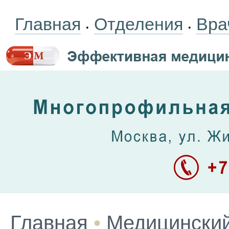
Главная
Отделения
Вра
•
•
Главная
•
Медицинский