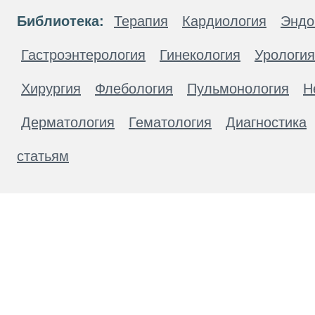
Библиотека:
Терапия
Кардиология
Эндо
Гастроэнтерология
Гинекология
Урология
Хирургия
Флебология
Пульмонология
Н
Дерматология
Гематология
Диагностика
статьям
Материалы, размещенные на данной странице
публичной офертой. Посетители сайта не дол
рекомендаций. ООО «ТН-Клиника» не несёт о
возникшие в результате использования инфо