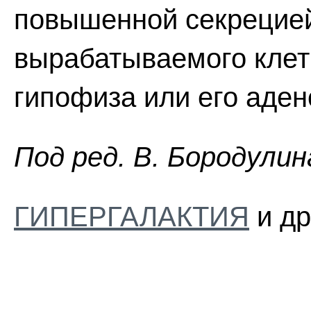
повышенной секрецией
вырабатываемого клет
гипофиза или его аден
Пoд peд. B. Бopoдyлин
ГИПЕРГАЛАКТИЯ
и др