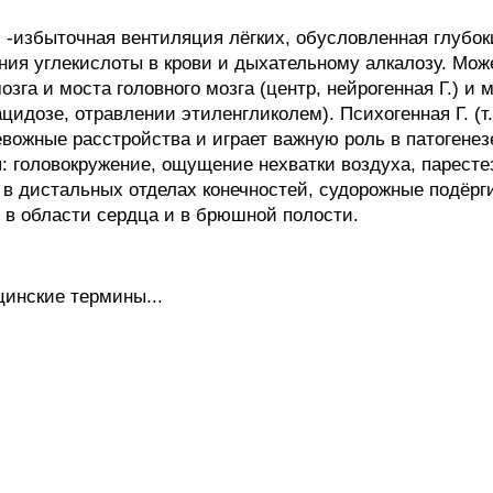
избыточная вентиляция лёгких, обусловленная глубок
ия углекислоты в крови и дыхательному алкалозу. Може
зга и моста головного мозга (центр, нейрогенная Г.) и 
цидозе, отравлении этиленгликолем). Психогенная Г. (т
вожные расстройства и играет важную роль в патогенез
: головокружение, ощущение нехватки воздуха, паресте
и в дистальных отделах конечностей, судорожные подёрг
 в области сердца и в брюшной полости.
цинские термины...