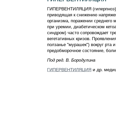
ГИПЕРВЕНТИЛЯЦИЯ (гиперпноэ) -
приводящая к снижению напряжен
организма, поражении среднего мо
при уремии, диабетическом кетоа
синдром) часто сопровождает тре
вегетативных кризов. Проявления
ползанье "мурашек") вокруг рта 
предобморочное состояние, боли
Пoд peд. B. Бopoдyлинa
ГИПЕРВЕНТИЛЯЦИЯ
и др. меди