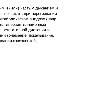
им и (или) частым дыханием и
т возникать при перегревании
метаболическом ацидозе (напр.,
.н. гипервентиляционный
е вегетативной дистонии и
зии (онемение, покалывание,
ивания конечностей,