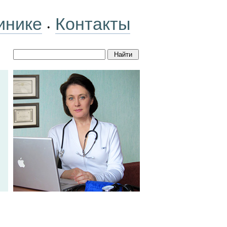
инике
Контакты
•