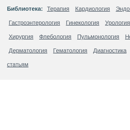
Библиотека:
Терапия
Кардиология
Эндо
Гастроэнтерология
Гинекология
Урология
Хирургия
Флебология
Пульмонология
Н
Дерматология
Гематология
Диагностика
статьям
Материалы, размещенные на данной странице
публичной офертой. Посетители сайта не дол
рекомендаций. ООО «ТН-Клиника» не несёт о
возникшие в результате использования инфо