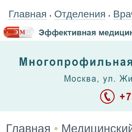
Главная
Отделения
Вра
•
•
Главная
•
Медицинский