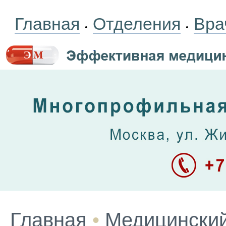
Главная
Отделения
Вра
•
•
Главная
•
Медицинский