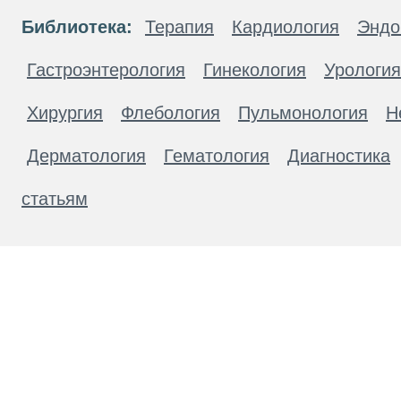
Библиотека:
Терапия
Кардиология
Эндо
Гастроэнтерология
Гинекология
Урология
Хирургия
Флебология
Пульмонология
Н
Дерматология
Гематология
Диагностика
статьям
Материалы, размещенные на данной странице
публичной офертой. Посетители сайта не дол
рекомендаций. ООО «ТН-Клиника» не несёт о
возникшие в результате использования инфо