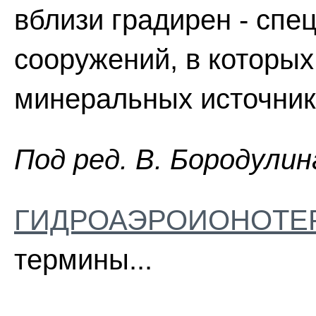
вблизи градирен - сп
сооружений, в которы
минеральных источник
Пoд peд. B. Бopoдyлин
ГИДРОАЭРОИОНОТЕ
термины...