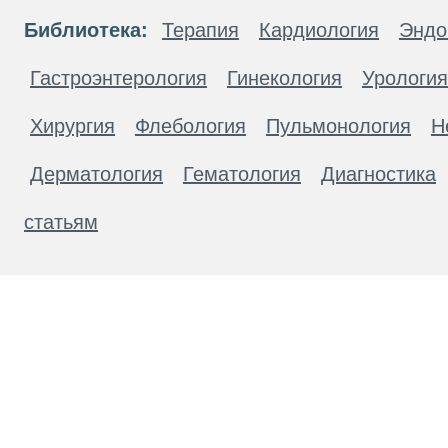
Библиотека:
Терапия
Кардиология
Эндо
Гастроэнтерология
Гинекология
Урология
Хирургия
Флебология
Пульмонология
Н
Дерматология
Гематология
Диагностика
статьям
Материалы, размещенные на данной странице
публичной офертой. Посетители сайта не дол
рекомендаций. ООО «ТН-Клиника» не несёт о
возникшие в результате использования инфо