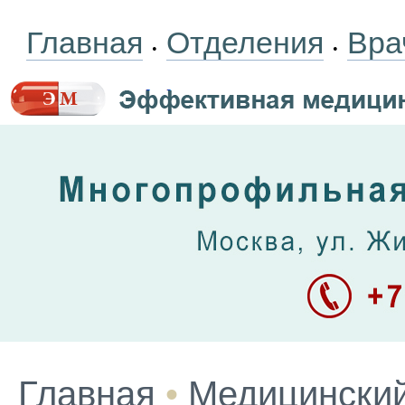
Главная
Отделения
Вра
•
•
Главная
•
Медицинский