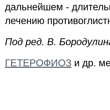
дальнейшем - длитель
лечению противоглист
Пoд peд. B. Бopoдyлин
ГЕТЕРОФИОЗ
и др. м