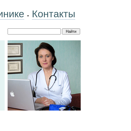
инике
Контакты
•