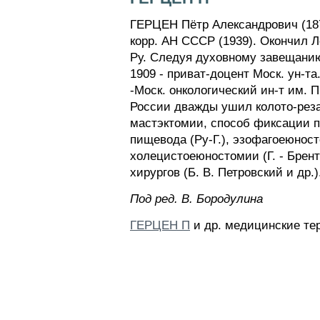
ГЕРЦЕН Пётр Александрович (1871
корр. АН СССР (1939). Окончил Ло
Ру. Следуя духовному завещанию 
1909 - приват-доцент Моск. ун-та
-Моск. онкологический ин-т им. П
России дважды ушил колото-реза
мастэктомии, способ фиксации п
пищевода (Ру-Г.), эзофагоеюност
холецистоеюностомии (Г. - Брент
хирургов (Б. В. Петровский и др.)
Пoд peд. B. Бopoдyлинa
ГЕРЦЕН П
и др. медицинские те