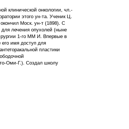
ой клинической онкологии, чл.-
оратории этого ун-та. Ученик Ц.
кончил Моск. ун-т (1898). С
а для лечения опухолей (ныне
хирургии 1-го ММ И. Впервые в
 его имя доступ для
антеторакальной пластики
иободочной
Ито-Оми-Г.). Создал школу