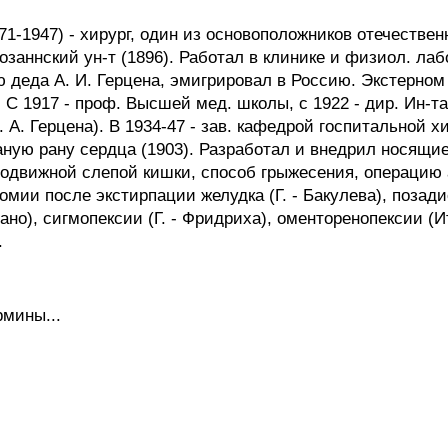
-1947) - хирург, один из основоположников отечественн
заннский ун-т (1896). Работал в клинике и физиол. лаб
деда А. И. Герцена, эмигрировал в Россию. Экстерном о
. С 1917 - проф. Высшей мед. школы, с 1922 - дир. Ин-т
. А. Герцена). В 1934-47 - зав. кафедрой госпитальной 
ную рану сердца (1903). Разработал и внедрил носящие
одвижной слепой кишки, способ грыжесения, операцию 
омии после экстирпации желудка (Г. - Бакулева), позад
ано), сигмопексии (Г. - Фридриха), оменторенопексии (
.
рмины...