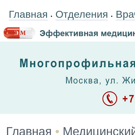
Главная
Отделения
Вра
•
•
Главная
•
Медицинский