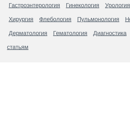
Гастроэнтерология
Гинекология
Урология
Хирургия
Флебология
Пульмонология
Н
Дерматология
Гематология
Диагностика
статьям
Материалы, размещенные на данной странице
публичной офертой. Посетители сайта не дол
рекомендаций. ООО «ТН-Клиника» не несёт о
возникшие в результате использования инфо
ЕСТЬ ПРОТИВОПОКАЗАН