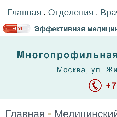
Главная
Отделения
Вра
•
•
Главная
•
Медицинский