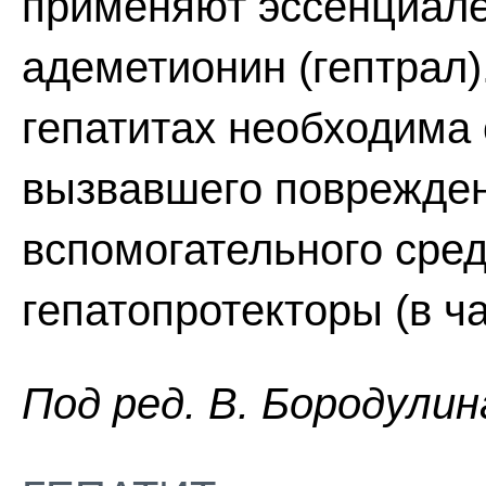
применяют эссенциале
адеметионин (гептрал)
гепатитах необходима 
вызвавшего поврежден
вспомогательного сре
гепатопротекторы (в ча
Пoд peд. B. Бopoдyлин