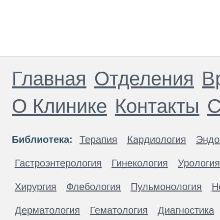
Главная
Отделения
В
О Клинике
Контакты
С
Библиотека:
Терапия
Кардиология
Эндо
Гастроэнтерология
Гинекология
Урология
Хирургия
Флебология
Пульмонология
Н
Дерматология
Гематология
Диагностика