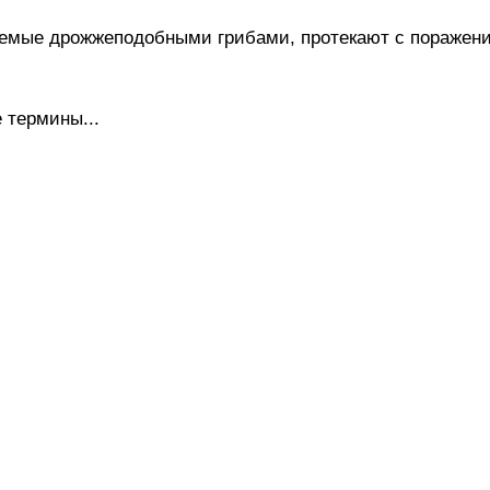
мые дрожжеподобными грибами, протекают с поражение
 термины...