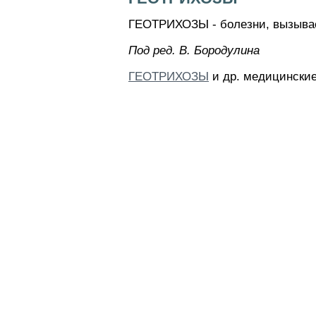
ГЕОТРИХОЗЫ - болезни, вызывае
Пoд peд. B. Бopoдyлинa
ГЕОТРИХОЗЫ
и др. медицинские