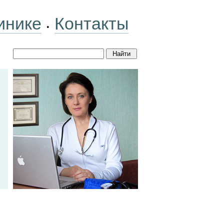
инике
Контакты
•