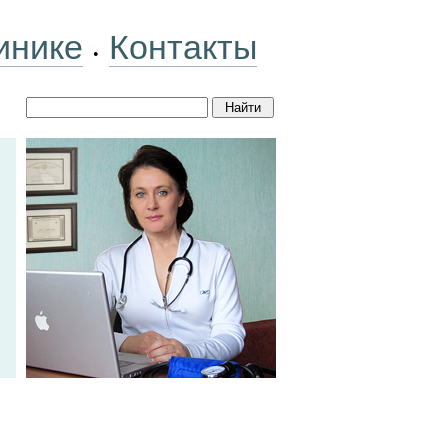
инике
Контакты
•