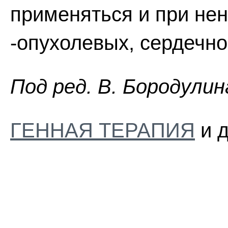
применяться и при не
-опухолевых, сердечно
Пoд peд. B. Бopoдyлин
ГЕННАЯ ТЕРАПИЯ
и д