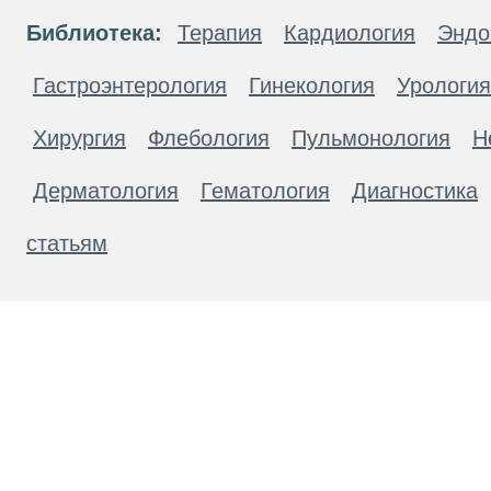
Библиотека:
Терапия
Кардиология
Эндо
Гастроэнтерология
Гинекология
Урология
Хирургия
Флебология
Пульмонология
Н
Дерматология
Гематология
Диагностика
статьям
Материалы, размещенные на данной странице
публичной офертой. Посетители сайта не дол
рекомендаций. ООО «ТН-Клиника» не несёт о
возникшие в результате использования инфо