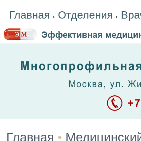
Главная
Отделения
Вра
•
•
Главная
•
Медицинский