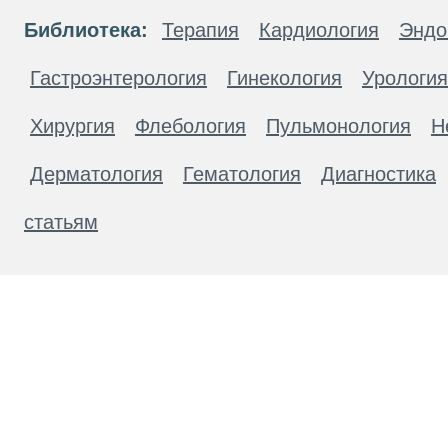
Библиотека:
Терапия
Кардиология
Эндо
Гастроэнтерология
Гинекология
Урология
Хирургия
Флебология
Пульмонология
Н
Дерматология
Гематология
Диагностика
статьям
Материалы, размещенные на данной странице
публичной офертой. Посетители сайта не дол
рекомендаций. ООО «ТН-Клиника» не несёт о
возникшие в результате использования инфо