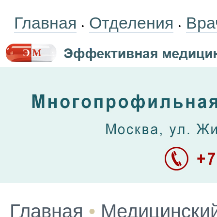
Главная
Отделения
Вра
•
•
Главная
•
Медицинский