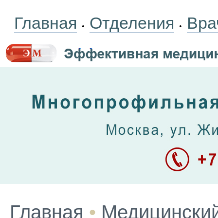
Главная
Отделения
Вра
•
•
Главная
•
Медицинский