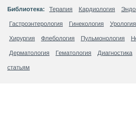
Библиотека:
Терапия
Кардиология
Эндо
Гастроэнтерология
Гинекология
Урология
Хирургия
Флебология
Пульмонология
Н
Дерматология
Гематология
Диагностика
статьям
Материалы, размещенные на данной странице
публичной офертой. Посетители сайта не дол
рекомендаций. ООО «ТН-Клиника» не несёт о
возникшие в результате использования инфо