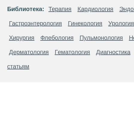
Библиотека:
Терапия
Кардиология
Эндо
Гастроэнтерология
Гинекология
Урология
Хирургия
Флебология
Пульмонология
Н
Дерматология
Гематология
Диагностика
статьям
Материалы, размещенные на данной странице
публичной офертой. Посетители сайта не дол
рекомендаций. ООО «ТН-Клиника» не несёт о
возникшие в результате использования инфо