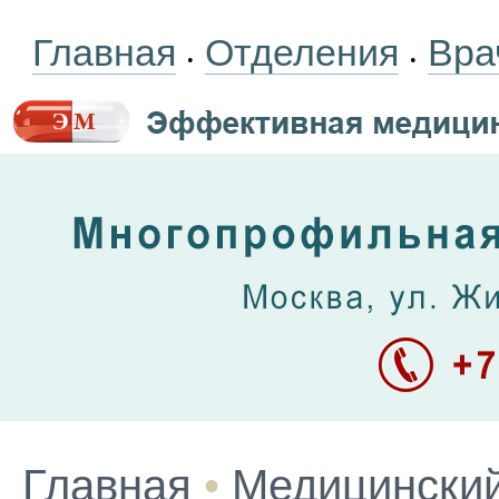
Главная
Отделения
Вра
•
•
Главная
•
Медицинский