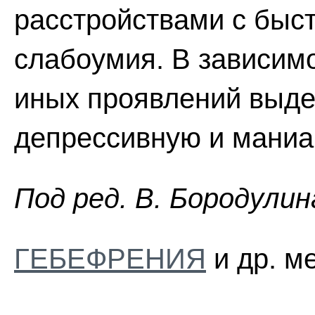
расстройствами с быс
слабоумия. В зависимо
иных проявлений выде
депрессивную и маниа
Пoд peд. B. Бopoдyлин
ГЕБЕФРЕНИЯ
и др. м