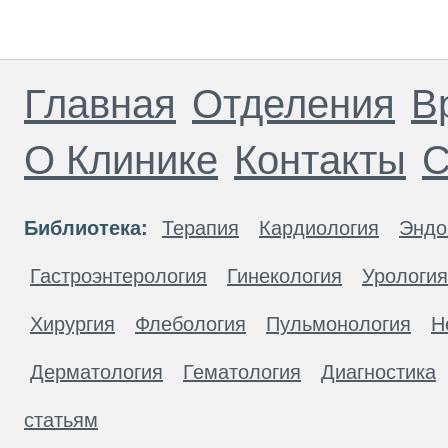
Главная
Отделения
В
О Клинике
Контакты
С
Библиотека:
Терапия
Кардиология
Эндо
Гастроэнтерология
Гинекология
Урология
Хирургия
Флебология
Пульмонология
Н
Дерматология
Гематология
Диагностика
статьям