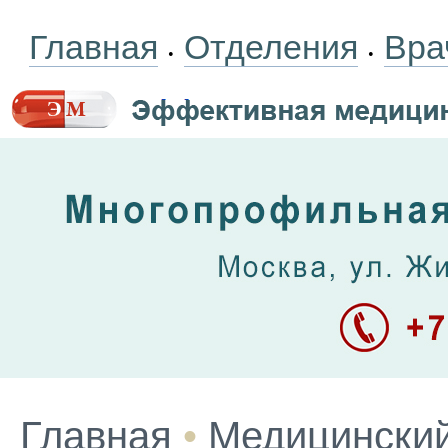
Главная
Отделения
Вра
•
•
Главная
•
Медицинский