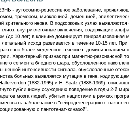
 - аутосомно-рецессивное заболевание, проявляющ
омом, тремором, миоклонией, деменцией, эпилептичес
ей зрительного нерва. В подкорковых узлах выявляются
 глиоз, внутриклеточные включения, содержащие альфа
ом (до 10 лет) в клинике доминирует генерализованная
 летальный исход развивается в течение 10-15 лет. При
характерно более медленное течение с доминированием 
рии. Характерный признак при магнитно-резонансной т
ннего сегмента бледного шара, обусловленное накоплен
ышенной интенсивности сигнала, обусловленные отеко
инства больных выявляется мутация в гене, кодирующем
llervorden (1882-1965) и Н. Spatz (1888-1969), описавши
гнуто публичному осуждению поведение в годы 2-й миров
аратов мозга людей, убитых нацистами в рамках прогр
меновать заболевание в "нейродегенерацию с накоплени
социированную с пантотенат-киназой".