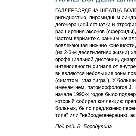
ГАЛЛЕРВОРДЕНА-ШПАТЦА БОЛЕЗНЬ
ригидностью, пирамидным синдр
дегенерацией сетчатки и атрофи
расширения аксонов (сфероиды),
частом варианте с ранним начал
вовлекающая нижние конечности,
(на 2-3-м десятилетиях жизни) 
орофациальной дистонии, дизарт
интенсивности сигнала от внутре
выявляются небольшие зоны пов
(симптом "глаз тигра"). У больш
именам нем. патоморфологов J. Ha
начале 1990-х годов было подвер
который собирал коллекцию преп
больных, было предложено переи
типа" или "нейродегенерацию, ас
Пoд peд. B. Бopoдyлинa