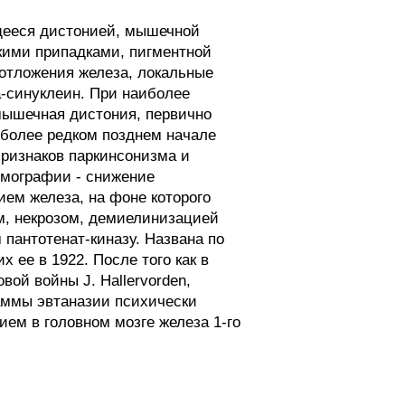
ееся дистонией, мышечной
кими припадками, пигментной
 отложения железа, локальные
-синуклеин. При наиболее
 мышечная дистония, первично
 более редком позднем начале
признаков паркинсонизма и
омографии - снижение
ием железа, на фоне которого
м, некрозом, демиелинизацией
 пантотенат-киназу. Названа по
х ее в 1922. После того как в
ой войны J. Hallervorden,
аммы эвтаназии психически
ем в головном мозге железа 1-го