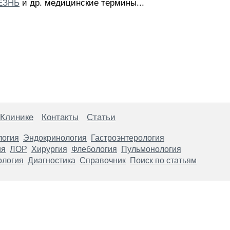
ЕЗНЬ
и др. медицинские термины...
 Клинике
Контакты
Статьи
логия
Эндокринология
Гастроэнтерология
ия
ЛОР
Хирургия
Флебология
Пульмонология
ология
Диагностика
Справочник
Поиск по статьям
анице, носят информационный характер и не являются публичной
х рекомендаций. ООО «ТН-Клиника» не несёт ответственности за в
 информации, размещенной на данной странице.