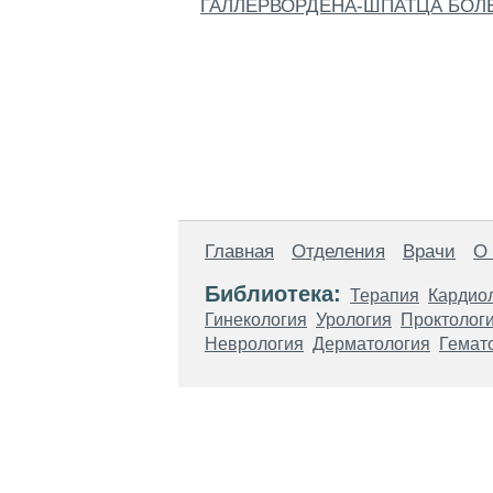
ГАЛЛЕРВОРДЕНА-ШПАТЦА БОЛ
Главная
Отделения
Врачи
О
Библиотека:
Терапия
Кардио
Гинекология
Урология
Проктолог
Неврология
Дерматология
Гемат
Материалы, размещенные на данной стр
использовать их в качестве медицински
возникшие в результате использования