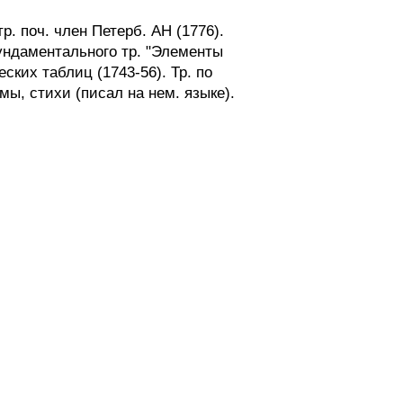
. поч. член Петерб. АН (1776).
ундаментального тр. "Элементы
ских таблиц (1743-56). Тр. по
ы, стихи (писал на нем. языке).