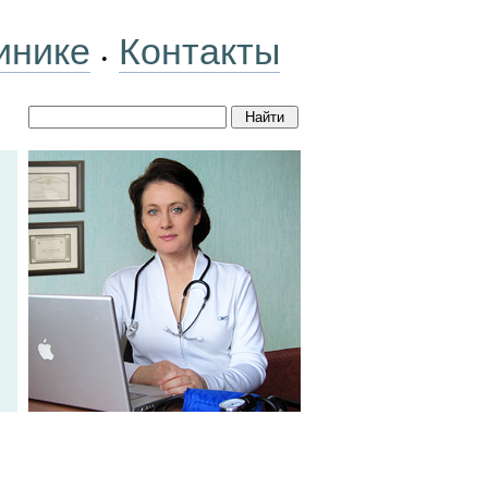
инике
Контакты
•