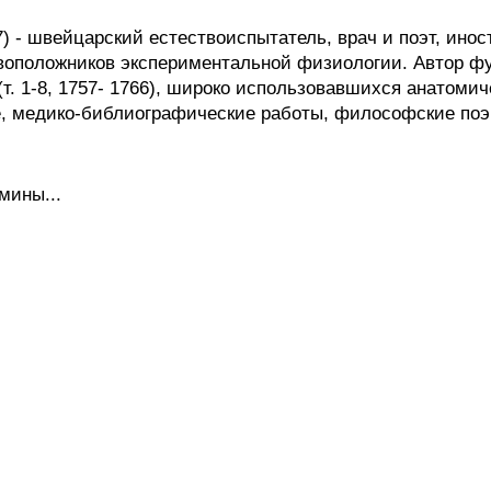
 - швейцарский естествоиспытатель, врач и поэт, иностр
новоположников экспериментальной физиологии. Автор ф
т. 1-8, 1757- 1766), широко использовавшихся анатомиче
е, медико-библиографические работы, философские поэм
мины...