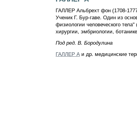
ГАЛЛЕР Альбрехт фон (1708-1777)
Ученик Г. Бур-гаве. Один из ос
физиологии человеческого тела" (
хирургии, эмбриологии, ботаник
Пoд peд. B. Бopoдyлинa
ГАЛЛЕР А
и др. медицинские тер