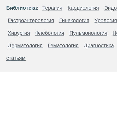
Библиотека:
Терапия
Кардиология
Эндо
Гастроэнтерология
Гинекология
Урология
Хирургия
Флебология
Пульмонология
Н
Дерматология
Гематология
Диагностика
статьям
Материалы, размещенные на данной странице
публичной офертой. Посетители сайта не дол
рекомендаций. ООО «ТН-Клиника» не несёт о
возникшие в результате использования инфо