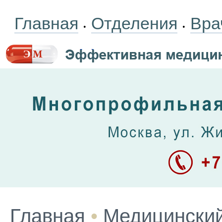
Главная
Отделения
Вра
•
•
Главная
•
Медицинский