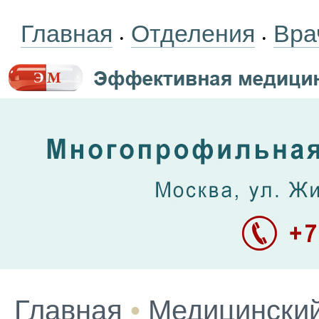
Главная
Отделения
Вра
•
•
Главная
•
Медицинский