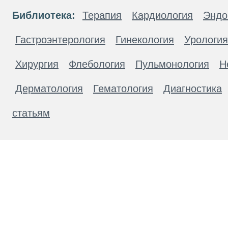
Библиотека:
Терапия
Кардиология
Эндо
Гастроэнтерология
Гинекология
Урология
Хирургия
Флебология
Пульмонология
Н
Дерматология
Гематология
Диагностика
статьям
Материалы, размещенные на данной странице
публичной офертой. Посетители сайта не дол
рекомендаций. ООО «ТН-Клиника» не несёт о
возникшие в результате использования инфо