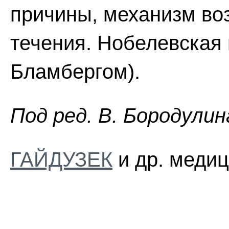
причины, механизм во
течения. Нобелевская п
Бламбергом).
Пoд peд. B. Бopoдyлин
ГАЙДУЗЕК
и др. медиц