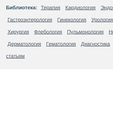
Библиотека:
Терапия
Кардиология
Эндо
Гастроэнтерология
Гинекология
Урология
Хирургия
Флебология
Пульмонология
Н
Дерматология
Гематология
Диагностика
статьям
Материалы, размещенные на данной странице
публичной офертой. Посетители сайта не дол
рекомендаций. ООО «ТН-Клиника» не несёт о
возникшие в результате использования инфо