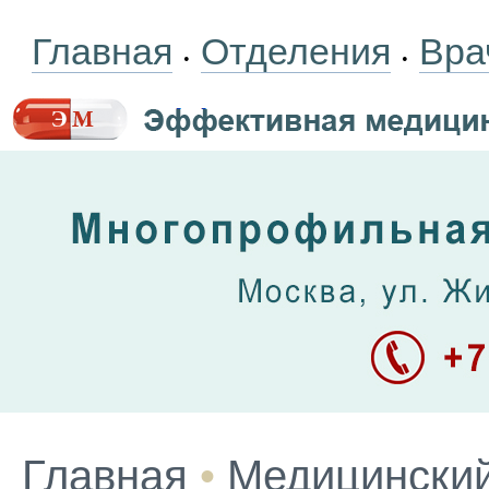
Главная
Отделения
Вра
•
•
Главная
•
Медицинский