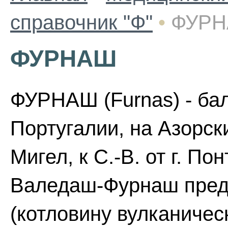
справочник "Ф"
•
ФУР
ФУРНАШ
ФУРНАШ (Furnas) - бал
Португалии, на Азорских
Мигел, к С.-В. от г. П
Валедаш-Фурнаш предс
(котловину вулканичес