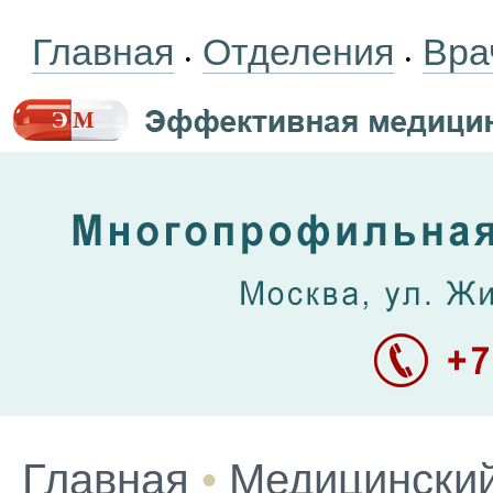
Главная
Отделения
Вра
•
•
Главная
•
Медицинский