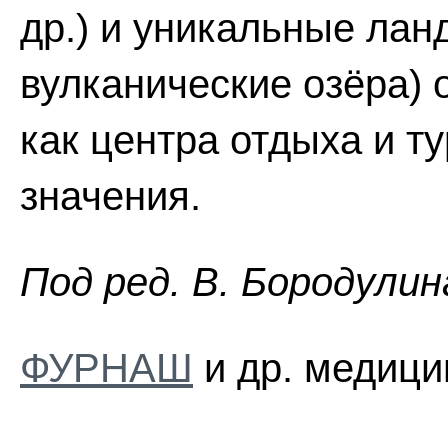
др.) и уникальные ла
вулканические озёра) 
как центра отдыха и 
значения.
Пoд peд. B. Бopoдyлин
ФУРНАШ
и др. медици