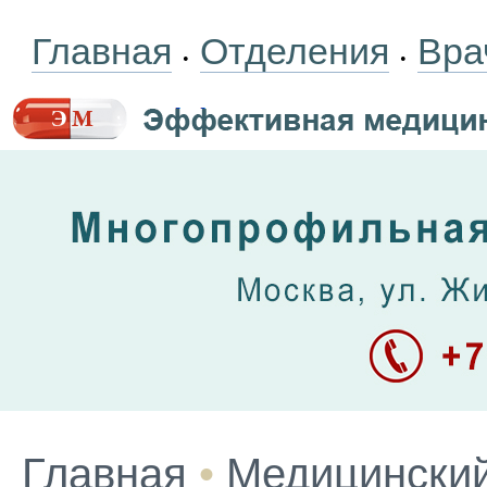
Главная
Отделения
Вра
•
•
Главная
•
Медицинский