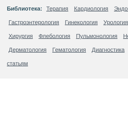
Библиотека:
Терапия
Кардиология
Эндо
Гастроэнтерология
Гинекология
Урология
Хирургия
Флебология
Пульмонология
Н
Дерматология
Гематология
Диагностика
статьям
Материалы, размещенные на данной странице
публичной офертой. Посетители сайта не дол
рекомендаций. ООО «ТН-Клиника» не несёт о
возникшие в результате использования инфо