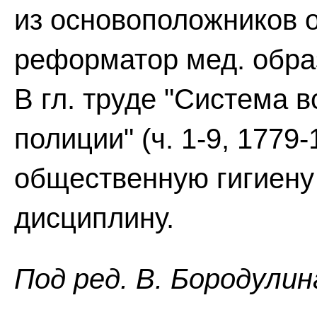
из основоположников 
реформатор мед. образ
В гл. труде "Система
полиции" (ч. 1-9, 177
общественную гигиену
дисциплину.
Пoд peд. B. Бopoдyлин