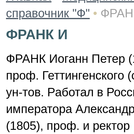
справочник "Ф"
•
ФРАН
ФРАНК И
ФРАНК Иоганн Петер (1
проф. Геттингенского (
ун-тов. Работал в Рос
императора Александра
(1805), проф. и ректор