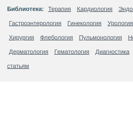
Библиотека:
Терапия
Кардиология
Эндо
Гастроэнтерология
Гинекология
Урология
Хирургия
Флебология
Пульмонология
Н
Дерматология
Гематология
Диагностика
статьям
Материалы, размещенные на данной странице
публичной офертой. Посетители сайта не дол
рекомендаций. ООО «ТН-Клиника» не несёт о
возникшие в результате использования инфо