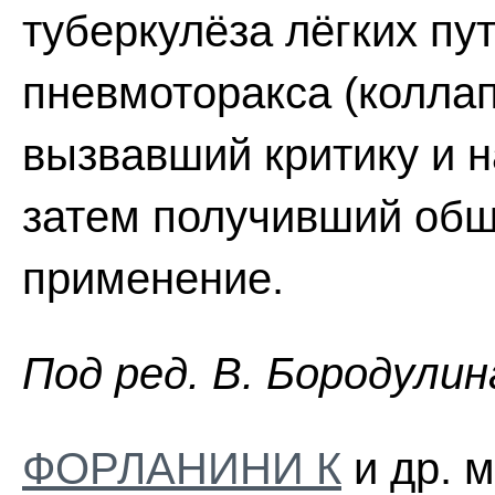
туберкулёза лёгких пу
пневмоторакса (колла
вызвавший критику и 
затем получивший общ
применение.
Пoд peд. B. Бopoдyлин
ФОРЛАНИНИ К
и др. 