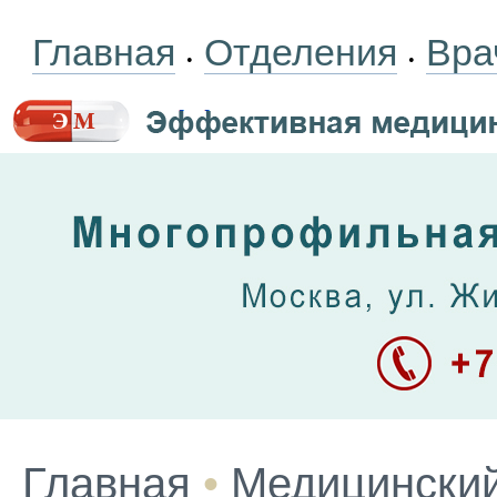
Главная
Отделения
Вра
•
•
Главная
•
Медицинский