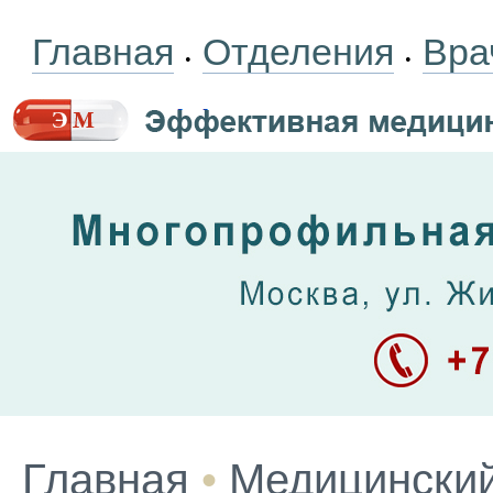
Главная
Отделения
Вра
•
•
Главная
•
Медицинский