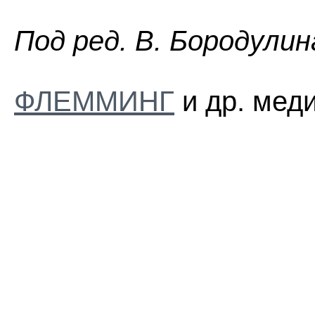
Пoд peд. B. Бopoдyлин
ФЛЕММИНГ
и др. мед