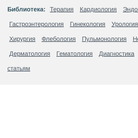
Библиотека:
Терапия
Кардиология
Эндо
Гастроэнтерология
Гинекология
Урология
Хирургия
Флебология
Пульмонология
Н
Дерматология
Гематология
Диагностика
статьям
Материалы, размещенные на данной странице
публичной офертой. Посетители сайта не дол
рекомендаций. ООО «ТН-Клиника» не несёт о
возникшие в результате использования инфо