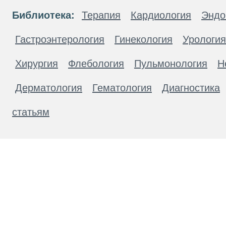
Библиотека:
Терапия
Кардиология
Эндо
Гастроэнтерология
Гинекология
Урология
Хирургия
Флебология
Пульмонология
Н
Дерматология
Гематология
Диагностика
статьям
Материалы, размещенные на данной странице
публичной офертой. Посетители сайта не дол
рекомендаций. ООО «ТН-Клиника» не несёт о
возникшие в результате использования инфо