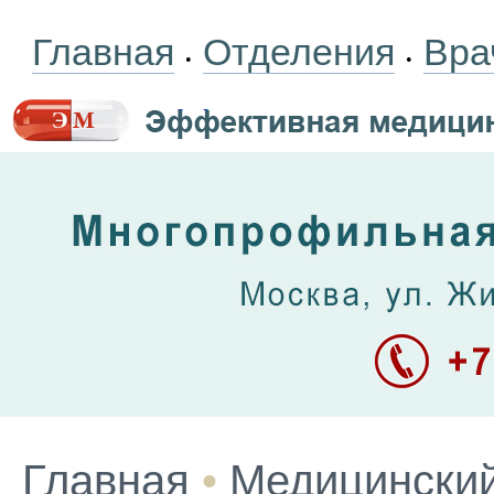
Главная
Отделения
Вра
•
•
Главная
•
Медицинский