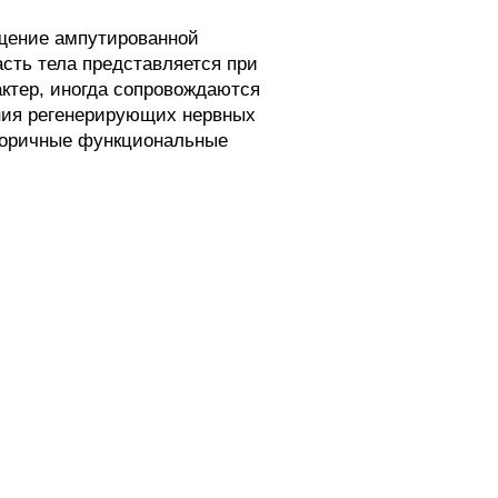
щение ампутированной
сть тела представляется при
ктер, иногда сопровождаются
ния регенерирующих нервных
вторичные функциональные