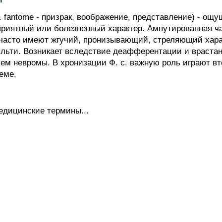
tome - призрак, воображение, представление) - ощу
риятный или болезненный характер. Ампутированная ча
часто имеют жгучий, пронизывающий, стреляющий хара
ульти. Возникает вследствие деафферентации и враста
тием невромы. В хронизации Ф. с. важную роль играют 
еме.
едицинские термины...