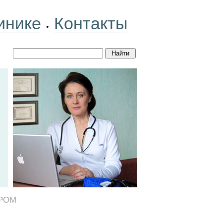
инике
Контакты
•
РОМ