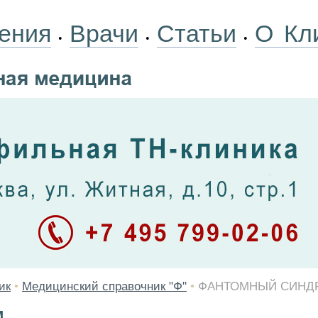
ения
Врачи
Статьи
О Кл
•
•
•
ик
•
Медицинский справочник "Ф"
•
ФАНТОМНЫЙ СИНД
М