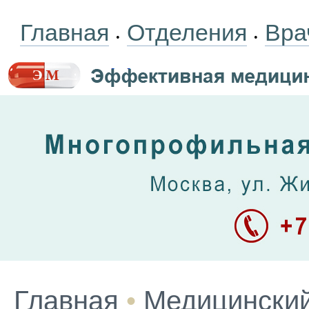
Главная
Отделения
Вра
•
•
Главная
•
Медицинский