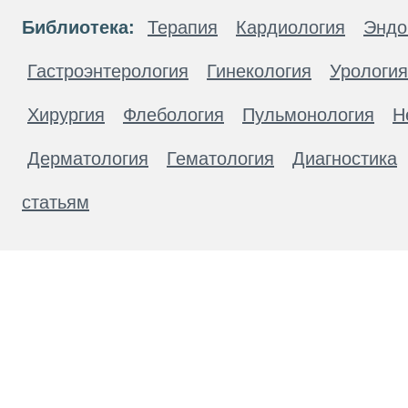
Библиотека:
Терапия
Кардиология
Эндо
Гастроэнтерология
Гинекология
Урология
Хирургия
Флебология
Пульмонология
Н
Дерматология
Гематология
Диагностика
статьям
Материалы, размещенные на данной странице
публичной офертой. Посетители сайта не дол
рекомендаций. ООО «ТН-Клиника» не несёт о
возникшие в результате использования инфо