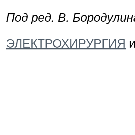
Пoд peд. B. Бopoдyлин
ЭЛЕКТРОХИРУРГИЯ
и