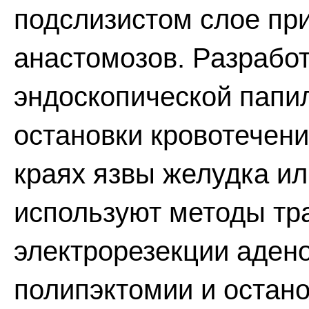
подслизистом слое пр
анастомозов. Разрабо
эндоскопической папи
остановки кровотечени
краях язвы желудка ил
используют методы тр
электрорезекции аден
полипэктомии и остано