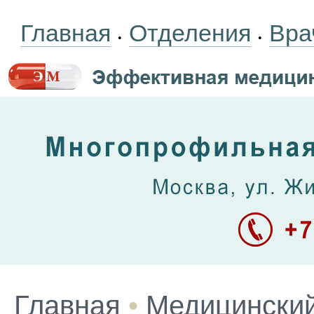
Главная
Отделения
Вра
•
•
Главная
•
Медицинский