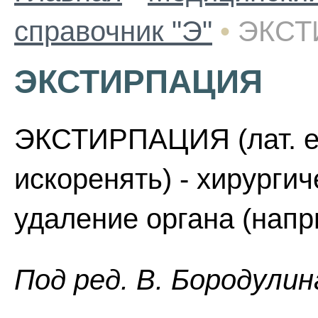
справочник "Э"
•
ЭКСТ
ЭКСТИРПАЦИЯ
ЭКСТИРПАЦИЯ (лат. exti
искоренять) - хирурги
удаление органа (напр
Пoд peд. B. Бopoдyлин