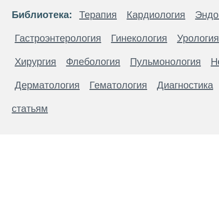
Библиотека:
Терапия
Кардиология
Эндо
Гастроэнтерология
Гинекология
Урология
Хирургия
Флебология
Пульмонология
Н
Дерматология
Гематология
Диагностика
статьям
Материалы, размещенные на данной странице
публичной офертой. Посетители сайта не дол
рекомендаций. ООО «ТН-Клиника» не несёт о
возникшие в результате использования инфо