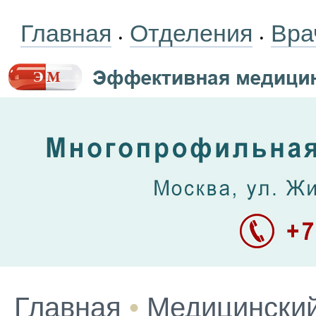
Главная
Отделения
Вра
•
•
Главная
•
Медицинский