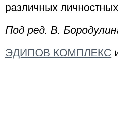
различных личностных
Пoд peд. B. Бopoдyлин
ЭДИПОВ КОМПЛЕКС
и