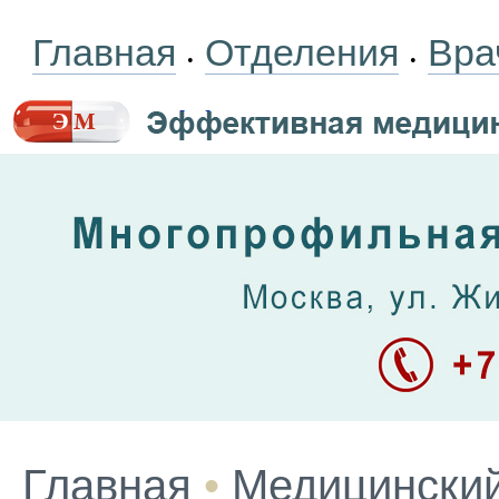
Главная
Отделения
Вра
•
•
Главная
•
Медицинский