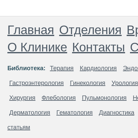
Главная
Отделения
В
О Клинике
Контакты
С
Библиотека:
Терапия
Кардиология
Эндо
Гастроэнтерология
Гинекология
Урология
Хирургия
Флебология
Пульмонология
Н
Дерматология
Гематология
Диагностика
статьям