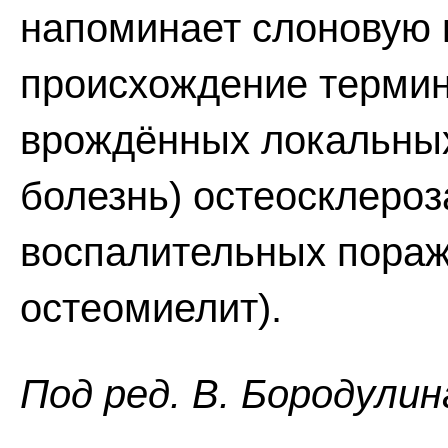
напоминает слоновую к
происхождение термина
врождённых локальны
болезнь) остеосклероз
воспалительных пораж
остеомиелит).
Пoд peд. B. Бopoдyлин