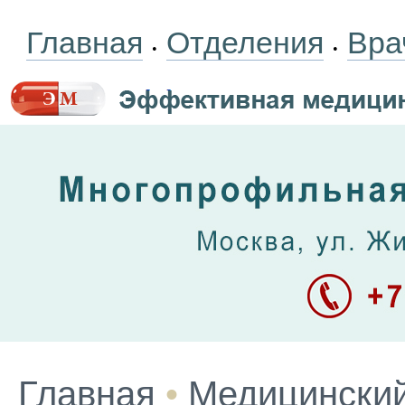
Главная
Отделения
Вра
•
•
Главная
•
Медицинский