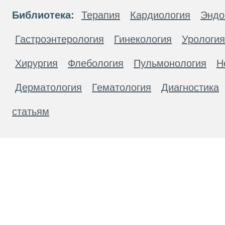
Библиотека:
Терапия
Кардиология
Эндо
Гастроэнтерология
Гинекология
Урология
Хирургия
Флебология
Пульмонология
Н
Дерматология
Гематология
Диагностика
статьям
Материалы, размещенные на данной странице
публичной офертой. Посетители сайта не дол
рекомендаций. ООО «ТН-Клиника» не несёт о
возникшие в результате использования инфо