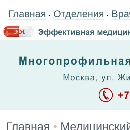
Главная
Отделения
Вра
•
•
Главная
•
Медицинский