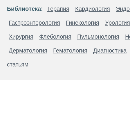
Библиотека:
Терапия
Кардиология
Эндо
Гастроэнтерология
Гинекология
Урология
Хирургия
Флебология
Пульмонология
Н
Дерматология
Гематология
Диагностика
статьям
Материалы, размещенные на данной странице
публичной офертой. Посетители сайта не дол
рекомендаций. ООО «ТН-Клиника» не несёт о
возникшие в результате использования инфо