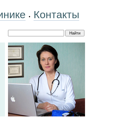
инике
Контакты
•