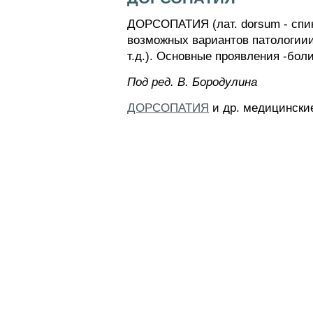
ДОРСОПАТИЯ (лат. dorsum - спин
возможных вариантов патологиии
т.д.). Основные проявления -бол
Пoд peд. B. Бopoдyлинa
ДОРСОПАТИЯ
и др. медицинские