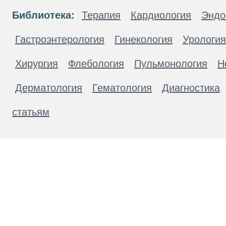
Библиотека:
Терапия
Кардиология
Эндо
Гастроэнтерология
Гинекология
Урология
Хирургия
Флебология
Пульмонология
Н
Дерматология
Гематология
Диагностика
статьям
Материалы, размещенные на данной странице
публичной офертой. Посетители сайта не дол
рекомендаций. ООО «ТН-Клиника» не несёт о
возникшие в результате использования инфо