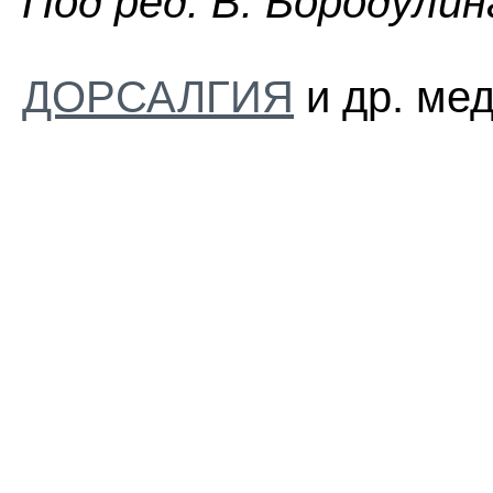
Пoд peд. B. Бopoдyлин
ДОРСАЛГИЯ
и др. мед