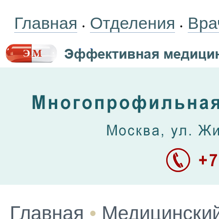
Главная
Отделения
Вра
•
•
Главная
•
Медицинский