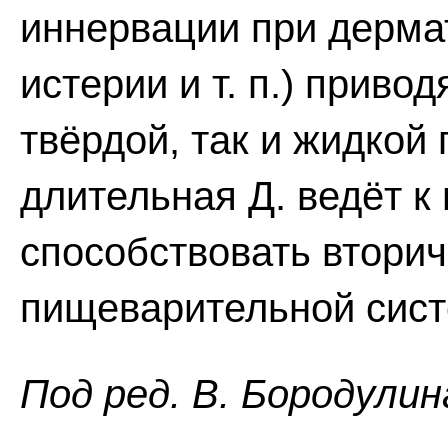
иннервации при дерма
истерии и т. п.) приво
твёрдой, так и жидко
длительная Д. ведёт к
способствовать втори
пищеварительной сис
Пoд peд. B. Бopoдyлин