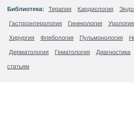
Библиотека:
Терапия
Кардиология
Эндо
Гастроэнтерология
Гинекология
Урология
Хирургия
Флебология
Пульмонология
Н
Дерматология
Гематология
Диагностика
статьям
Материалы, размещенные на данной странице
публичной офертой. Посетители сайта не дол
рекомендаций. ООО «ТН-Клиника» не несёт о
возникшие в результате использования инфо