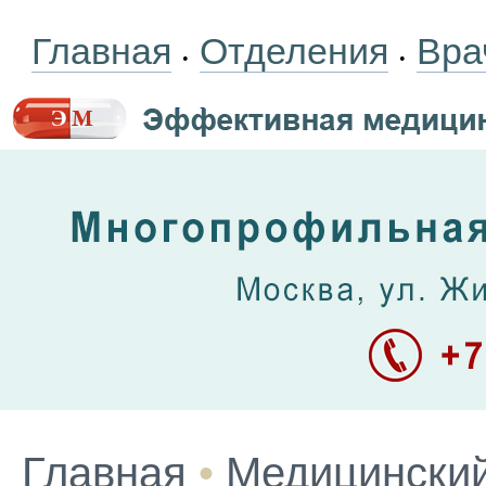
Главная
Отделения
Вра
•
•
Главная
•
Медицинский