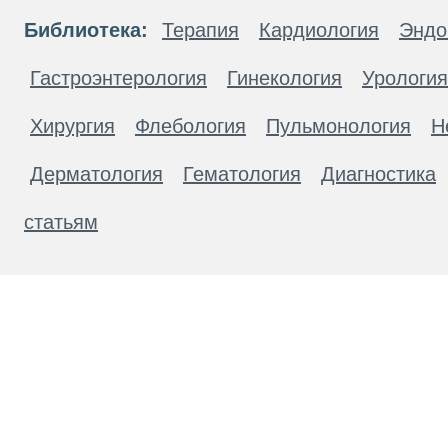
Библиотека:
Терапия
Кардиология
Эндо
Гастроэнтерология
Гинекология
Урология
Хирургия
Флебология
Пульмонология
Н
Дерматология
Гематология
Диагностика
статьям
Материалы, размещенные на данной странице
публичной офертой. Посетители сайта не дол
рекомендаций. ООО «ТН-Клиника» не несёт о
возникшие в результате использования инфо