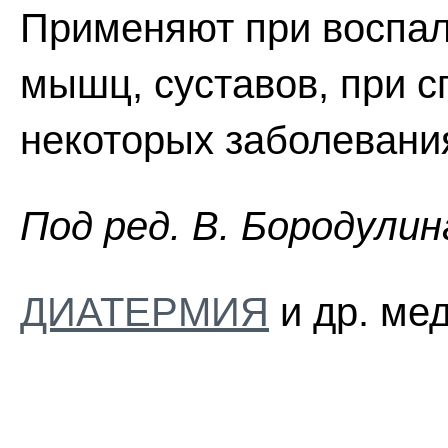
Применяют при воспал
мышц, суставов, при с
некоторых заболевания
Пoд peд. B. Бopoдyлин
ДИАТЕРМИЯ
и др. ме