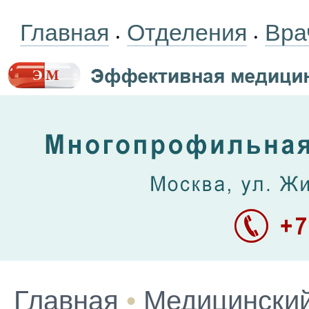
Главная
Отделения
Вра
•
•
Главная
•
Медицинский