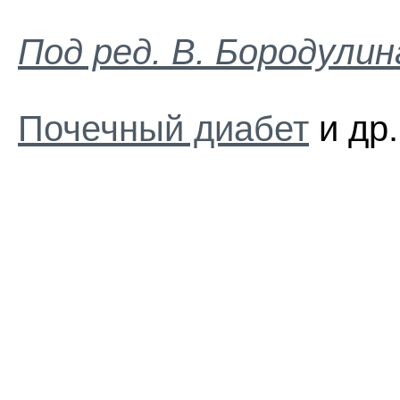
Пoд peд. B. Бopoдyлин
Почечный диабет
и др.