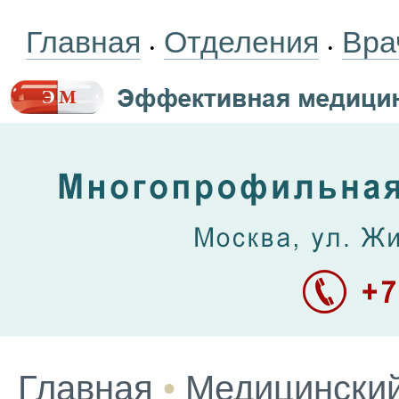
Главная
Отделения
Вра
•
•
Главная
•
Медицинский