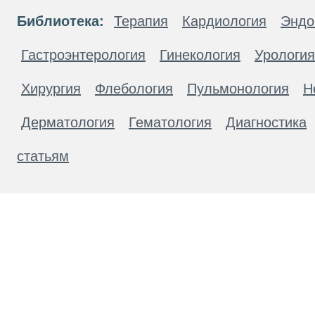
Библиотека:
Терапия
Кардиология
Эндо
Гастроэнтерология
Гинекология
Урология
Хирургия
Флебология
Пульмонология
Н
Дерматология
Гематология
Диагностика
статьям
Материалы, размещенные на данной странице
публичной офертой. Посетители сайта не дол
рекомендаций. ООО «ТН-Клиника» не несёт о
возникшие в результате использования инфо