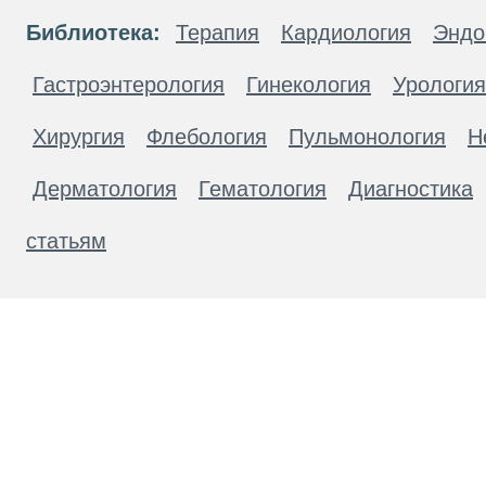
Библиотека:
Терапия
Кардиология
Эндо
Гастроэнтерология
Гинекология
Урология
Хирургия
Флебология
Пульмонология
Н
Дерматология
Гематология
Диагностика
статьям
Материалы, размещенные на данной странице
публичной офертой. Посетители сайта не дол
рекомендаций. ООО «ТН-Клиника» не несёт о
возникшие в результате использования инфо