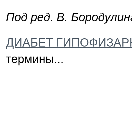
Пoд peд. B. Бopoдyлин
ДИАБЕТ ГИПОФИЗА
термины...