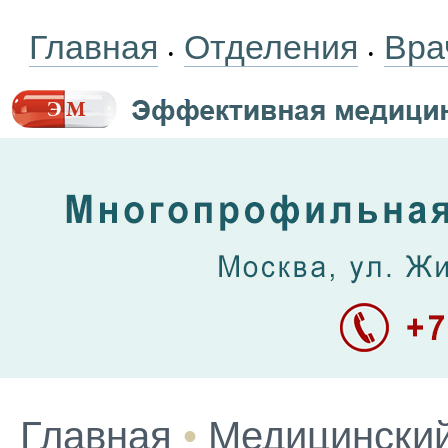
Главная
Отделения
Вра
•
•
Главная
•
Медицинский