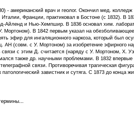
 - американский врач и геолог. Окончил мед. колледж Г
Италии, Франции, практиковал в Бостоне (с 1832). В 18
 Род-Айленд и Нью-Хемпшир. В 1836 основал хим. лабор
с У. Мортоном). В 1842 первым указал на обезболивающ
ять эфир для ингаляционного наркоза, который был осу
 АН (совм. с У. Мортоном) за изобретение эфирного на
В связи с этим Д. считается (наряду с У. Мортоном, X. У
мался также др. научными проблемами. В 1832 впервые 
 телеграфной связи. Противоречивая трагическая фигур
 патологический завистник и сутяга. С 1873 до конца ж
термины...