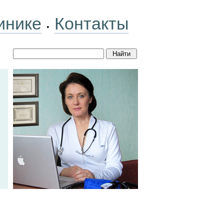
инике
Контакты
•