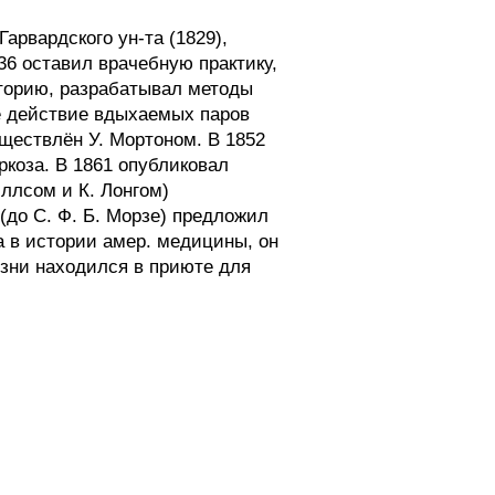
арвардского ун-та (1829),
36 оставил врачебную практику,
аторию, разрабатывал методы
ее действие вдыхаемых паров
ществлён У. Мортоном. В 1852
ркоза. В 1861 опубликовал
эллсом и К. Лонгом)
(до С. Ф. Б. Морзе) предложил
а в истории амер. медицины, он
изни находился в приюте для