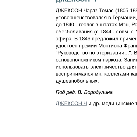
ДЖЕКСОН Чарлз Томас (1805-1880)
усовершенствовался в Германии, 
до 1840 - геолог в штатах Мэн,
обезболивания (с 1844 - совм. 
эфира. В 1846 предложил примен
удостоен премии Монтиона Франц.
"Руководство по этеризации...". 
основоположником наркоза. Зани
использовать электричество для
воспринимался мн. коллегами как
душевнобольных.
Пoд peд. B. Бopoдyлинa
ДЖЕКСОН Ч
и др. медицинские 