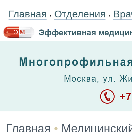
Главная
Отделения
Вра
•
•
Главная
•
Медицинский