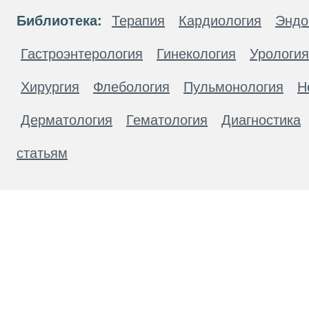
Библиотека:
Терапия
Кардиология
Эндо
Гастроэнтерология
Гинекология
Урология
Хирургия
Флебология
Пульмонология
Н
Дерматология
Гематология
Диагностика
статьям
Материалы, размещенные на данной странице
публичной офертой. Посетители сайта не дол
рекомендаций. ООО «ТН-Клиника» не несёт о
возникшие в результате использования инфо