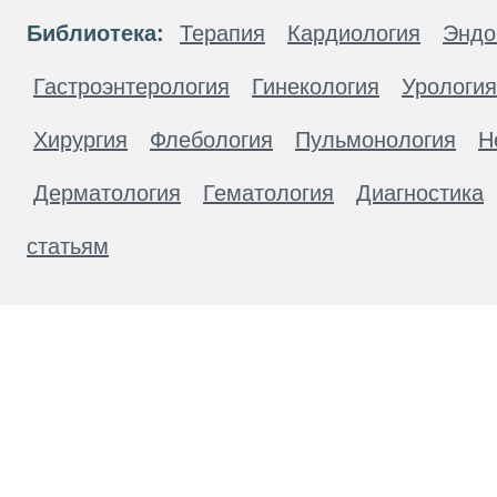
Библиотека:
Терапия
Кардиология
Эндо
Гастроэнтерология
Гинекология
Урология
Хирургия
Флебология
Пульмонология
Н
Дерматология
Гематология
Диагностика
статьям
Материалы, размещенные на данной странице
публичной офертой. Посетители сайта не дол
рекомендаций. ООО «ТН-Клиника» не несёт о
возникшие в результате использования инфо