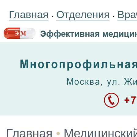
Главная
Отделения
Вра
•
•
Главная
•
Медицинский