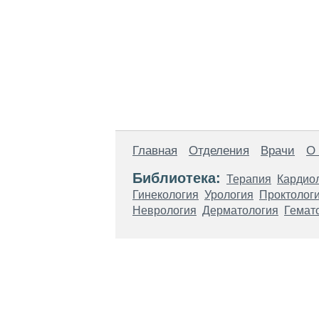
Главная
Отделения
Врачи
О
Библиотека:
Терапия
Кардио
Гинекология
Урология
Проктолог
Неврология
Дерматология
Гемат
Материалы, размещенные на данной стр
использовать их в качестве медицински
возникшие в результате использования