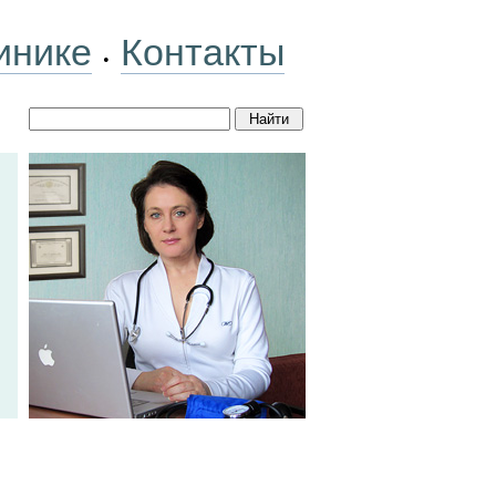
инике
Контакты
•