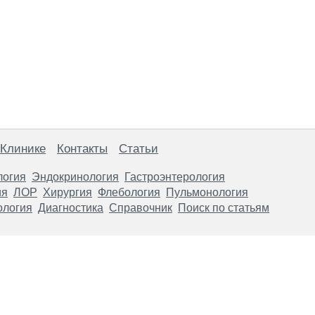
 Клинике
Контакты
Статьи
логия
Эндокринология
Гастроэнтерология
ия
ЛОР
Хирургия
Флебология
Пульмонология
ология
Диагностика
Справочник
Поиск по статьям
анице, носят информационный характер и не являются публичной
х рекомендаций. ООО «ТН-Клиника» не несёт ответственности за в
 информации, размещенной на данной странице.