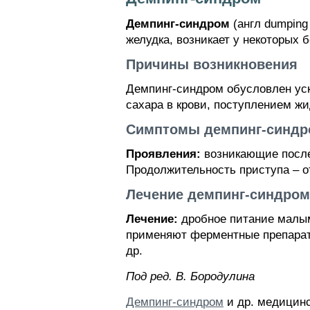
Демпинг-синдром
(англ dumping
желудка, возникает у некоторых 
Причины возникновения
Демпинг-синдром обусловлен уск
сахара в крови, поступлением жи
Симптомы демпинг-синдр
Проявления:
возникающие после
Продолжительность приступа – от
Лечение демпинг-синдром
Лечение:
дробное питание малым
применяют ферментные препараты
др.
Пoд peд. B. Бopoдyлинa
Демпинг-синдром
и др. медицинс