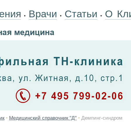
ения
Врачи
Статьи
О Кл
•
•
•
ик
•
Медицинский справочник "Д"
•
Демпинг-синдром