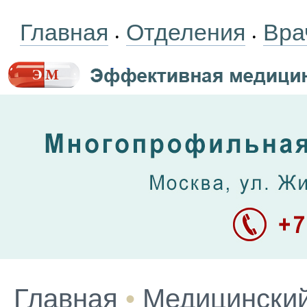
Главная
Отделения
Вра
•
•
Главная
•
Медицинский