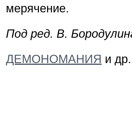
мерячение.
Пoд peд. B. Бopoдyлин
ДЕМОНОМАНИЯ
и др.