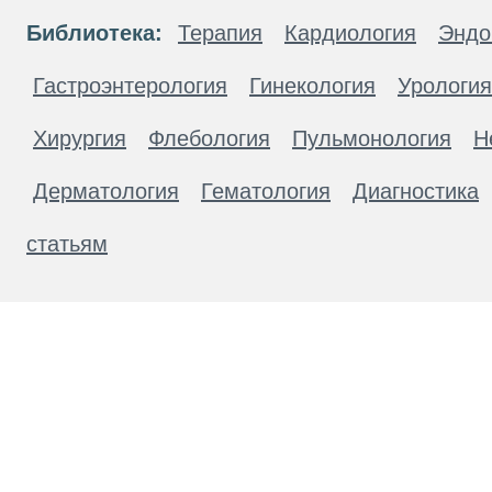
Библиотека:
Терапия
Кардиология
Эндо
Гастроэнтерология
Гинекология
Урология
Хирургия
Флебология
Пульмонология
Н
Дерматология
Гематология
Диагностика
статьям
Материалы, размещенные на данной странице
публичной офертой. Посетители сайта не дол
рекомендаций. ООО «ТН-Клиника» не несёт о
возникшие в результате использования инфо